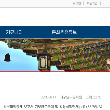
|
|
로그인
회원가입
커뮤니티
문화원유튜브
22/08/11
대구남구문화원
조회 2278
첨부파일
공개 보고서 기부금모금액 및 활용실적명세.pdf (56.78KB)