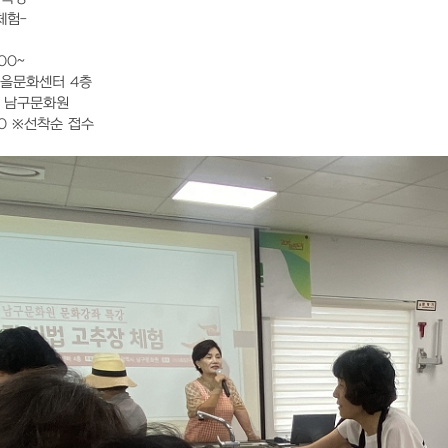
체험-
:00~
마을문화센터 4층
시 남구문화원
450 ※선착순 접수