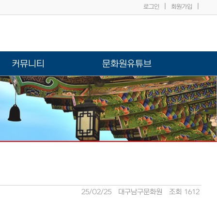
|
|
로그인
회원가입
커뮤니티
문화원유튜브
25/02/25
대구남구문화원
조회 1612