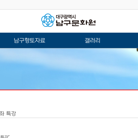
남구향토자료
갤러리
좌 특강
 특강”