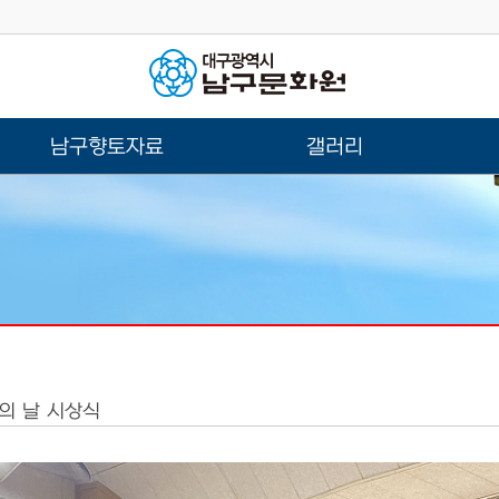
남구향토자료
갤러리
원의 날 시상식