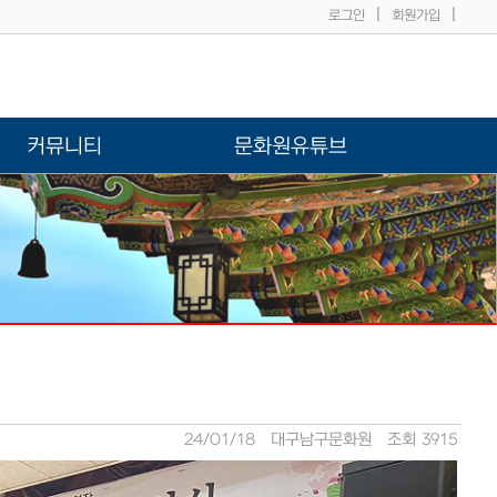
|
|
로그인
회원가입
커뮤니티
문화원유튜브
24/01/18
대구남구문화원
조회 3915