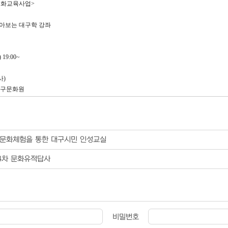
통문화교육사업>
아보는 대구학 강좌
19:00~
사)
남구문화원
문화체험을 통한 대구시민 인성교실
4차 문화유적답사
비밀번호